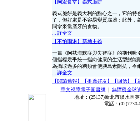
【阿宏食堂】義式脆餅
義式脆餅是義大利的點心之一，它的特
了，但好處是不容易變質腐壞；此外，
間拿來當磨牙的食物。
... 詳全文
【不怕雨淋】新糖主義
一篇《阿茲海默症與失智症》的期刊吸
個指標幾乎統一指向健康的生活型態能
為攝取過多的糖類會使胰島素阻抗，令
... 詳全文
【閱讀舊報】
【推薦好友】
【回信】
【
華文視障電子圖書網
｜
無障礙全球
地址：(25137)新北市淡水區
電話：(02)7730-