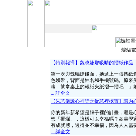
蝙蝠電
【特別報導】魏曉婕那吸睛的摺紙作品
第一次與魏曉婕碰面，她遞上一張摺紙
色領帶，背面是姓名和手機號碼。原來
聊，就拿桌上的報紙夾紙摺一摺吧！」
... 詳全文
【朱芯儀說心裡話之從芯裡挖寶】讓內
你的新年新希望是腦子裡的計畫，還是
想「擺爛」，這樣可以幸福嗎？歐美學
有成就感，過得並不幸福，因為人人需
... 詳全文