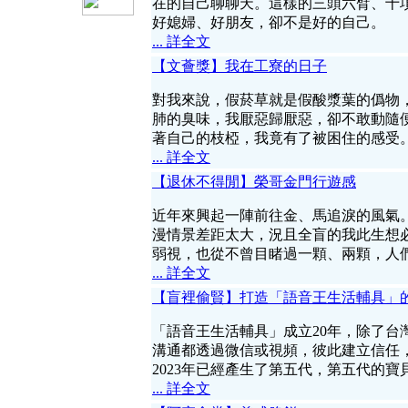
在的自己聊聊天。這樣的三頭六臂、十
好媳婦、好朋友，卻不是好的自己。
... 詳全文
【文薈獎】我在工寮的日子
對我來說，假菸草就是假酸漿葉的僞物
肺的臭味，我厭惡歸厭惡，卻不敢動隨
著自己的枝椏，我竟有了被困住的感受
... 詳全文
【退休不得閒】榮哥金門行遊感
近年來興起一陣前往金、馬追淚的風氣
漫情景差距太大，況且全盲的我此生想
弱視，也從不曾目睹過一顆、兩顆，人
... 詳全文
【盲裡偷賢】打造「語音王生活輔具」
「語音王生活輔具」成立20年，除了台
溝通都透過微信或視頻，彼此建立信任
2023年已經產生了第五代，第五代的寶
... 詳全文