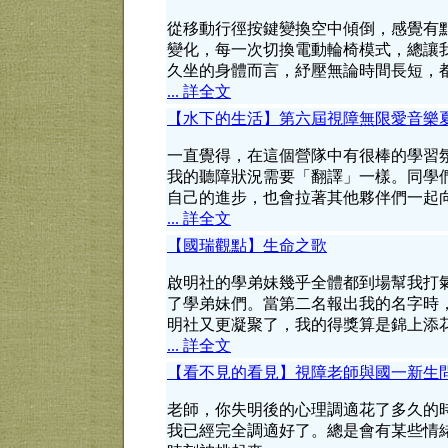
從移動行徑按鍵變換空中傾倒，感覺有
變化，每一次切換電動輪椅模式，總讓
久坐的身體而言，紓壓無論時間長短，
... 詳全文
【水下的生活】第六屆視障無限愛音樂
一直覺得，在這個營隊中有很棒的學習
我的聽障狀況需要「翻譯」一樣。同學
自己的進步，也會拉著其他夥伴們一起
... 詳全文
【國瑞觀點】生命之歌
啟明社的學弟妹幾乎全體都到場幫我打
了學弟妹們。當第二名報出我的名字時
明社又更凝聚了，我的得獎算是錦上添
... 詳全文
【看不見的看見】視障老師與國一新生
老師，你失明後的心理調適花了多久的
我已經完全調適好了。總是會有某些情