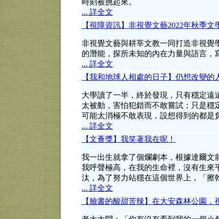
時刻被挑起來。
... 詳全文
【視障資訊】非視覺文藝2022年秋季
非視覺文藝與耕莘文教一同打造非視覺
的潛能，探所未知的內在力量與語言，
... 詳全文
【我和地球人相處的日子】仍想改變的
大學讀了一半，終於發現，只有穩定遠
太被動，害怕犯錯而不敢嘗試；只是穩
可能太消極不敢表現，設想得到的都是
... 詳全文
【文薈獎】我笑著我在呢！
我一出生就拿了個爛劇本，根據達爾文
我呼聲極高，在我的生命裡，沒有生來
汰，為了努力站穩在這個世界上，「擦
... 詳全文
【臉書的酸甜苦辣】在大安森林公園，