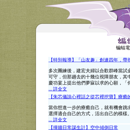
蝙蝠電
【特別報導】「山友趣」創連四年，帶
多次團練後，建宏夫婦以合歡群峰當試
可守，但那趟去的十幾位視障朋友，其
慶功宴上提出他們夢寐以求的心願，「
... 詳全文
【朱芯儀說心裡話之從芯裡挖寶】療癒
當你想進一步的療癒自己，就有機會跳
選擇適合自己的方式，活出自己的模樣
... 詳全文
【撞牆日常謀生計】空中傾倒日常