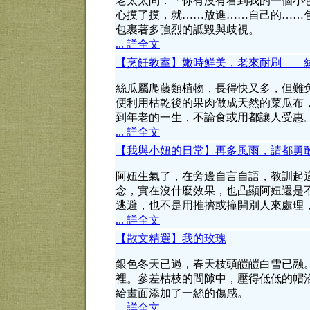
老太太問：「你有沒有看到我的一個小
心摸了摸，就……放進……自己的……
包裹著多強烈的詆毀與歧視。
... 詳全文
【烹飪教室】嫩時鮮美，老來耐刷——
絲瓜屬爬藤類植物，長得快又多，但難
便利用枯乾後的果肉做成天然的菜瓜布
到年老的一生，不論食或用都讓人受惠
... 詳全文
【我與小妞的日常】再多風雨，請都勇
阿妞生氣了，在旁邊自言自語，教訓起
念，實在沒什麼效果，也凸顯阿妞還是
逃避，也不是用推擠或撞開別人來處理
... 詳全文
【散文精選】我的玫瑰
銀色冬天已過，春天枝頭皚皚白雪已融
裡。參差枯枝的間隙中，壓得低低的帽
給畫面添加了一絲的傷感。
... 詳全文