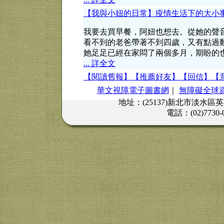
【我與小妞的日常】疫情生活下的大小
我要去買早餐，阿妞也想去。從她的聲
看不到的老爸帶著不到四歲，又有點過
她足足已經在家悶了兩個多月，期盼的
... 詳全文
【閱讀舊報】
【推薦好友】
【回信】
【
華文視障電子圖書網
｜
無障礙全球
地址：(25137)新北市淡水區
電話：(02)7730-