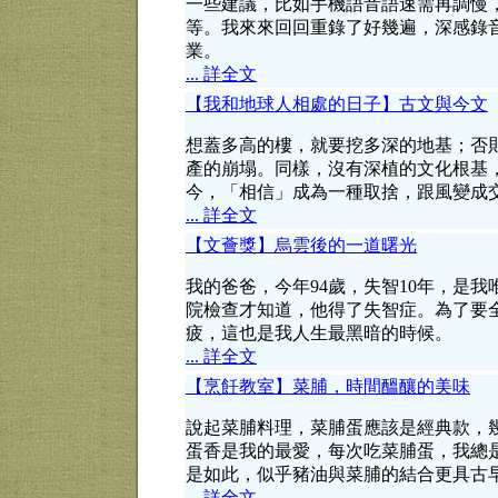
一些建議，比如手機語音語速需再調慢
等。我來來回回重錄了好幾遍，深感錄
業。
... 詳全文
【我和地球人相處的日子】古文與今文
想蓋多高的樓，就要挖多深的地基；否
產的崩塌。同樣，沒有深植的文化根基
今，「相信」成為一種取捨，跟風變成
... 詳全文
【文薈獎】烏雲後的一道曙光
我的爸爸，今年94歲，失智10年，是
院檢查才知道，他得了失智症。為了要
疲，這也是我人生最黑暗的時候。
... 詳全文
【烹飪教室】菜脯，時間醞釀的美味
說起菜脯料理，菜脯蛋應該是經典款，
蛋香是我的最愛，每次吃菜脯蛋，我總
是如此，似乎豬油與菜脯的結合更具古
... 詳全文