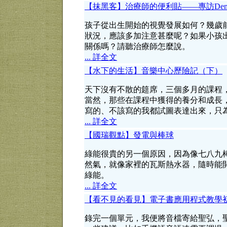
【抹黑客】治療師的便利貼——專訪Dem
孩子從出生開始的視覺發展如何？幾歲
狀況，應該多加注意甚麼呢？如果小孩
關係嗎？請聽治療師怎麼說。
... 詳全文
【水下的生活】音樂中心歷險記（下）
天下沒有不散的筵席，三個多月的課程
當然，那些在課程中獲得的養分和成長
寫的、不該寫的我都試圖表達出來，只
... 詳全文
【國瑞觀點】發電與棒球
綠能很貴的另一個原因，因為像七八九
然氣，就像家裡的瓦斯熱水器，隨時能
綠能。
... 詳全文
【看不見的看見】電子書應用程式教學
錄完一個單元，我便將音檔寄給聖弘，