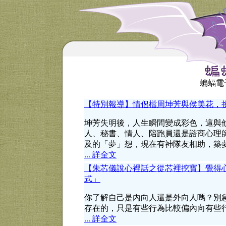
蝙蝠電子
【特別報導】情侶檔周坤芳與侯美花，
坤芳失明後，人生瞬間變成彩色，這與
人、秘書、情人、陪跑員還是諮商心理
及的「夢」想，現在有神隊友相助，築
... 詳全文
【朱芯儀說心裡話之從芯裡挖寶】覺得
式」
你了解自己是內向人還是外向人嗎？別
存在的，只是有些行為比較偏內向有些
... 詳全文