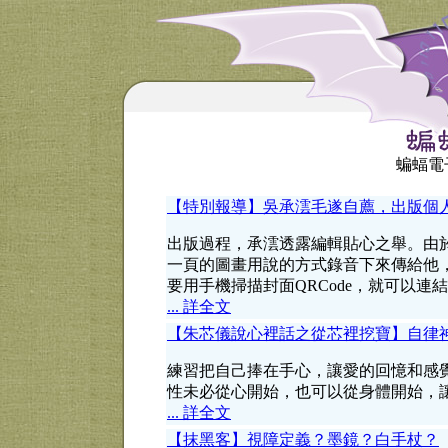
蝙蝠電子
【特別報導】吳承澐毛遂自薦，出版個
出版過程，承澐透露編輯貼心之舉。由於
一頁的圖畫用說的方式錄音下來傳給他
要用手機掃描封面QRCode，就可以
... 詳全文
【朱芯儀說心裡話之從芯裡挖寶】自律
練習把自己捧在手心，讓愛的回憶和感
性未必從心開始，也可以從身體開始，
... 詳全文
【抹黑客】視障定義？墨鏡？白手杖？