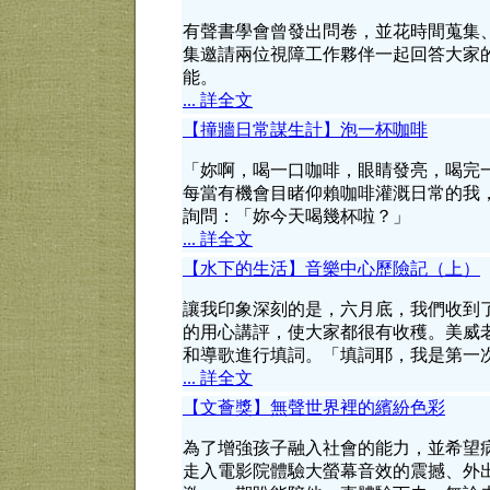
有聲書學會曾發出問卷，並花時間蒐集
集邀請兩位視障工作夥伴一起回答大家
能。
... 詳全文
【撞牆日常謀生計】泡一杯咖啡
「妳啊，喝一口咖啡，眼睛發亮，喝完
每當有機會目睹仰賴咖啡灌溉日常的我
詢問：「妳今天喝幾杯啦？」
... 詳全文
【水下的生活】音樂中心歷險記（上）
讓我印象深刻的是，六月底，我們收到
的用心講評，使大家都很有收穫。美威
和導歌進行填詞。「填詞耶，我是第一
... 詳全文
【文薈獎】無聲世界裡的繽紛色彩
為了增強孩子融入社會的能力，並希望
走入電影院體驗大螢幕音效的震撼、外