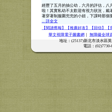
經歷了五月的抽公幼，六月的評估，八
啦！其實私幼不太歡迎有視力狀況，戴
著穿著制服圍兜兜的小妞，下課時那個
... 詳全文
【閱讀舊報】
【推薦好友】
【回信】
【
華文視障電子圖書網
｜
無障礙全球
地址：(25137)新北市淡水區
電話：(02)7730-