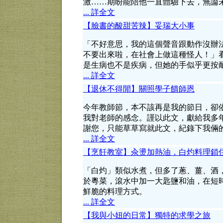
激……期盼能陪他一直體驗下去，無論
... 詳全文
【臉書的酸甜苦辣】妥瑞大小事
「不好意思，我的這個聲音跟動作沒辦
不要出來啦，在社會上做這種怪人！」
是生病也不是疾病，但她的手似乎更按
... 詳全文
【退休不得閒】關照學子饋師恩
今年教師節，本不該再是我的節日，卻
我對老師的感念。謹以此文，獻給我多
謝您，只能草草寫就此文，紀錄下我倆
... 詳全文
【烹飪教室】汆燙加熱油，白灼料理鎖
「白灼」類似水煮，但多了蔥、薑、酒
於粵菜，滾水中加一大匙鹽和油，在短
鮮脆的料理方式。
... 詳全文
【我與小妞的日常】獨特的求學之旅