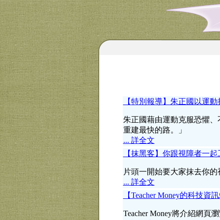
【特別報導】朱正國以運動
朱正國藉由運動克服恐懼、
重建最快的路。」
... 詳全文
【抹黑客】你跟視障者一起
片頭一開始要大家抹去你的
... 詳全文
【Teacher Money的
Teacher Money將介