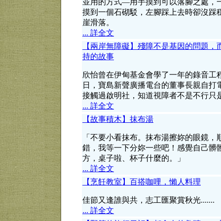
並用的方式—用手摸到可以落腳之處，
摸到一個石砌駁，左腳踩上去時卻沒踩
崖滑落。
... 詳全文
【兩岸無障礙】殘障不是基因的問題，
持的故事
欣怡曾在伊甸基金會學了一年的錄音工
日，寶島新聲廣播電台的董事長親自打
接觸過啟明社，知道視障者不是不行只
... 詳全文
【故事積木】抹布湯
「不要小看抹布。抹布湯擦妳的眼鏡，
錯，我等一下分妳一些吧！感覺自己髒
方，桌子啦、杯子什麼的。」
... 詳全文
【烹飪教室】百搭咖哩，懶人料理
佳節又逢誰與共，志工匯聚賞秋光.......
... 詳全文