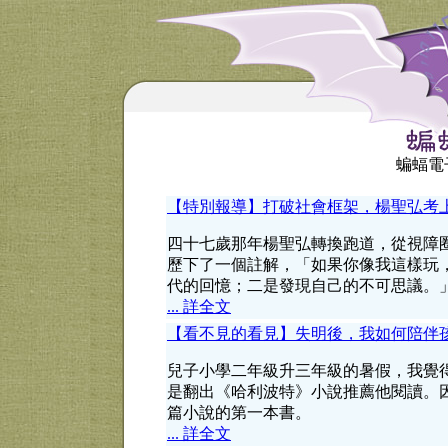
蝙蝠電子
【特別報導】打破社會框架，楊聖弘考
四十七歲那年楊聖弘轉換跑道，從視障
歷下了一個註解，「如果你像我這樣玩
代的回憶；二是發現自己的不可思議。
... 詳全文
【看不見的看見】失明後，我如何陪伴
兒子小學二年級升三年級的暑假，我覺
是翻出《哈利波特》小說推薦他閱讀。
篇小說的第一本書。
... 詳全文