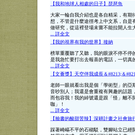
【我和地球人相處的日子】琵琶魚
大家一輪自我介紹也是各自精采，有期
想，不管是什麼途徑考上中文系，自是
做研究，從這裡登場未嘗不能拉開人生
... 詳全文
【我的視界有我的世界】接納
榜單重覆聽了又聽，我的眼淚不停不停
是我急忙要打出去報喜的電話，一切真
... 詳全文
【文薈獎】天空伴我成長＆#8213;＆#82
老師一眼就看出我是個「學術型」的亞
音吵別人；我還是會重複有興趣的話題
而包容我！我的綽號還是跟「怪」離不
咖」！
... 詳全文
【臉書的酸甜苦辣】深耕計畫之社會旅
踩著崎嶇不平的石砌駁，雙腳站立已經