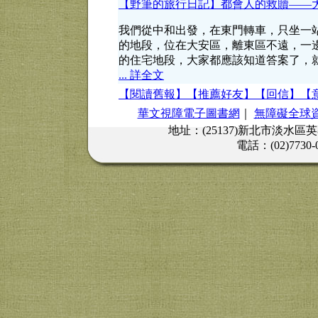
【野筆的旅行日記】都會人的救贖——
我們從中和出發，在東門轉車，只坐一
的地段，位在大安區，離東區不遠，一
的住宅地段，大家都應該知道答案了，
... 詳全文
【閱讀舊報】
【推薦好友】
【回信】
【
華文視障電子圖書網
｜
無障礙全球
地址：(25137)新北市淡水區
電話：(02)7730-