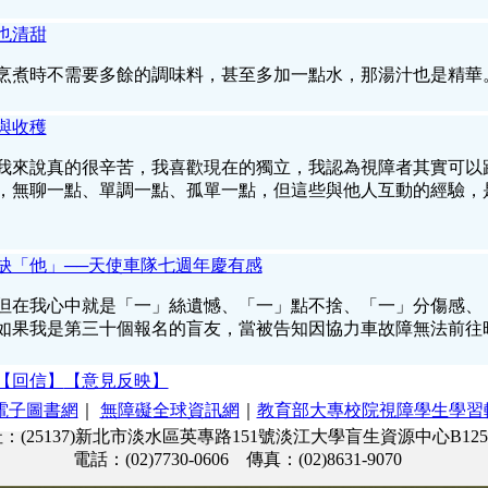
也清甜
烹煮時不需要多餘的調味料，甚至多加一點水，那湯汁也是精華
與收穫
我來說真的很辛苦，我喜歡現在的獨立，我認為視障者其實可以
，無聊一點、單調一點、孤單一點，但這些與他人互動的經驗，
缺「他」──天使車隊七週年慶有感
但在我心中就是「一」絲遺憾、「一」點不捨、「一」分傷感、
如果我是第三十個報名的盲友，當被告知因協力車故障無法前往
【回信】
【意見反映】
電子圖書網
｜
無障礙全球資訊網
｜
教育部大專校院視障學生學習
：(25137)新北市淡水區英專路151號淡江大學盲生資源中心B12
電話：(02)7730-0606 傳真：(02)8631-9070