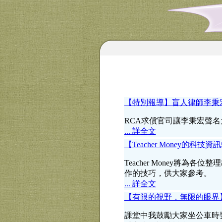
【特別報導】盲人律師李秉
RCA求償官司讓李秉宏聲
... 詳全文
【Teacher Money的科
Teacher Money將為
作的技巧，供大家參考。
... 詳全文
【有限的視野，無限的眼界
課堂中我鼓勵大家坐公車時