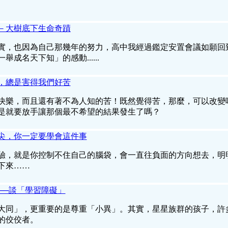
－大樹底下生命奇蹟
實，也因為自己那幾年的努力，高中我經過鑑定安置會議如願回
成名天下知」的感動......
，總是害得我們好苦
快樂，而且還有著不為人知的苦！既然覺得苦，那麼，可以改變
是就要放手讓那個最不希望的結果發生了嗎？
尖，你一定要學會這件事
驗，就是你控制不住自己的腦袋，會一直往負面的方向想去，明
下來……
──談「學習障礙」
大同」，更重要的是尊重「小異」。其實，星星族群的孩子，許
的佼佼者。