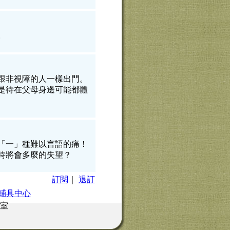
。
跟非視障的人一樣出門。
是待在父母身邊可能都體
「一」種難以言語的痛！
時將會多麼的失望？
訂閱
｜
退訂
輔具中心
5室