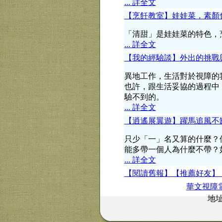
... 詳全文
【烹飪教室】娃娃菜，素顏
「清甜」是娃娃菜的特色，
... 詳全文
【我的經驗談】外出的挑戰
異地工作，生活對於視障的
也許，跟生活妥協的過程中
驗不到的。
... 詳全文
【逍遙展翼遊】躍馬追風不
只少「一」名又算的什麼？
能多帶一個人為什麼不帶？
... 詳全文
【閱讀舊報】
【推薦好友】
華文視障
地址