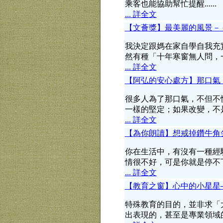
乘客也能協助幫忙提醒......
... 詳全文
【文薈獎】最美麗的風景－
我決定跟媽在家自學自我充
然有種「十年寒窗無人問，一舉
... 詳全文
【阿弘的安心處方】那口氣
很多人為了那口氣，不但不
一樣的堅定；如果改變，不
... 詳全文
【為你朗讀】想戒掉鑽牛角
你在生活中，有沒有一種經
情很不好，可是你就是停不
... 詳全文
【教育之窗】心中的小星星
特殊教育的目的，並非求「
出表現的，甚至是專業領域