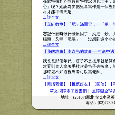
在蒙特梭利的教育哲學理念與真理中，
心」呢？她認為要把兒童當作是一個整
材才能準備周延。
... 詳全文
【烹飪教室】「肥」滿開胃，一「腸」
忘記什麼時候什麼原因了，媽把「炒」
腸頭（又稱「肥腸」），沒想到這小小
... 詳全文
【我的故事】李森光的故事──生命中遇
我爸爸那個年代，瞎子不是按摩就是算
次看到盲人拿著手杖吹著笛子去按摩，
那時還不知道視障者可以當老師。
... 詳全文
【閱讀舊報】
【推薦好友】
【回信】
【
華文視障電子圖書網
｜
無障礙全球
地址：(25137)新北市淡水區
電話：(02)7730-