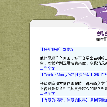
蝙蝠電
【特別報導】攀樹記
他們歷經千辛萬苦，好不容易坐在樹幹
會，輕鬆攀到五層樓的高度，享受清風
... 詳全文
【Teacher Money的科技資訊站】利
許多視障朋友操作電腦時，都有輸入文
不會只是發音相同其實是錯誤的呢？對
... 詳全文
【有限的視野，無限的眼界】超越障礙