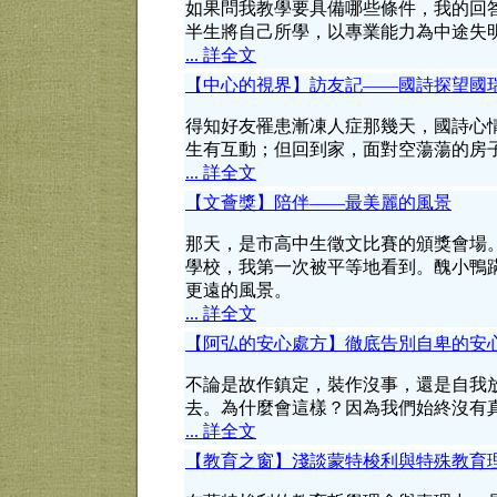
如果問我教學要具備哪些條件，我的回
半生將自己所學，以專業能力為中途失
... 詳全文
【中心的視界】訪友記——國詩探望國
得知好友罹患漸凍人症那幾天，國詩心
生有互動；但回到家，面對空蕩蕩的房
... 詳全文
【文薈獎】陪伴——最美麗的風景
那天，是市高中生徵文比賽的頒獎會場
學校，我第一次被平等地看到。醜小鴨
更遠的風景。
... 詳全文
【阿弘的安心處方】徹底告別自卑的安
不論是故作鎮定，裝作沒事，還是自我
去。為什麼會這樣？因為我們始終沒有
... 詳全文
【教育之窗】淺談蒙特梭利與特殊教育