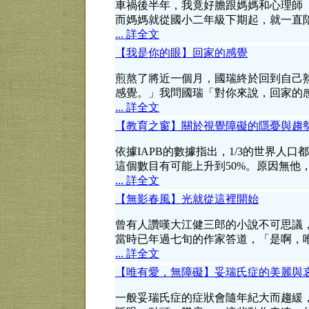
車禍後半年，我竟好膽跟媽媽和心理師
而媽媽就從國小二年級下期起，就一直
... 詳全文
【我是你的眼】回家的感覺
煎熬了將近一個月，國瑞終於回到自己熟
感覺。」我問國瑞「對你來說，回家的
... 詳全文
【教育之窗】關於視覺障礙的隱憂與趨
依據IAPB的數據指出，1/3的世界人
這個數目有可能上升到50%。原因無他
... 詳全文
【無影春風】光就從這裡開始
曾有人讚嘆大江健三郎的小說不可思議
當時已年過七旬的作家答道，「是啊，
... 詳全文
【唯有愛，無障礙】妥瑞氏症的美麗與
一般妥瑞氏症的症狀會隨年紀大而趨緩