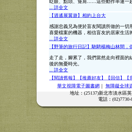
眨眼、點頭、聳肩……這些動作串連一
... 詳全文
【逍遙展翼遊】相約上台大
感謝忠義兄為便於盲友閱讀所做的一切
喜愛檔案的機器，相信盲友的居家生活
... 詳全文
【野筆的旅行日記】馳騁楊梅山林間，
走了走，腳累了，我們當然走向裡面的
後的無憂時光。
... 詳全文
【閱讀舊報】
【推薦好友】
【回信】
【
華文視障電子圖書網
｜
無障礙全球
地址：(25137)新北市淡水區
電話：(02)7730-