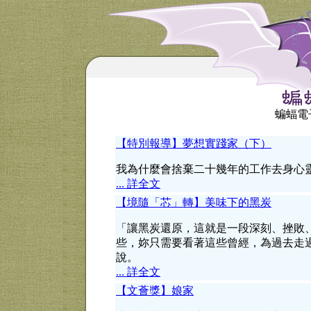
蝙蝠電子
【特別報導】夢想實踐家（下）
我為什麼會捨棄二十幾年的工作去身心
... 詳全文
【境隨「芯」轉】美味下的黑炭
「讓黑炭還原，這就是一段深刻、挫敗
些，妳只需要看著這些曾經，為過去走
說。
... 詳全文
【文薈獎】娘家