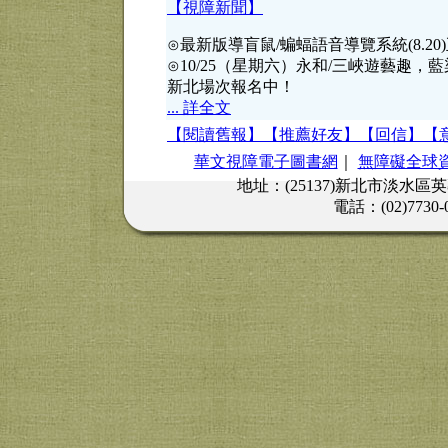
【視障新聞】
⊙最新版導盲鼠/蝙蝠語音導覽系統(8.2
⊙10/25（星期六）永和/三峽遊藝趣，
新北場次報名中！
... 詳全文
【閱讀舊報】
【推薦好友】
【回信】
【
華文視障電子圖書網
｜
無障礙全球
地址：(25137)新北市淡水區
電話：(02)7730-