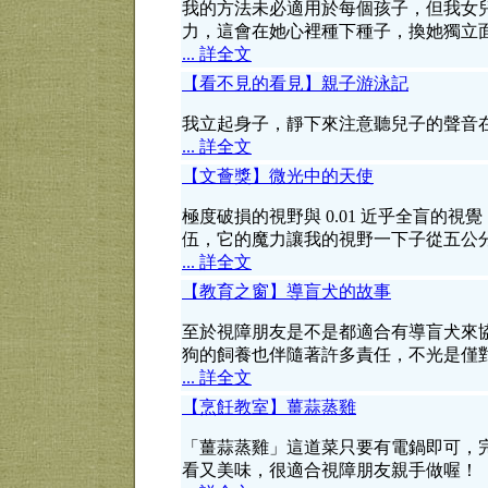
我的方法未必適用於每個孩子，但我女
力，這會在她心裡種下種子，換她獨立
... 詳全文
【看不見的看見】親子游泳記
我立起身子，靜下來注意聽兒子的聲音
... 詳全文
【文薈獎】微光中的天使
極度破損的視野與 0.01 近乎全盲的
伍，它的魔力讓我的視野一下子從五公
... 詳全文
【教育之窗】導盲犬的故事
至於視障朋友是不是都適合有導盲犬來
狗的飼養也伴隨著許多責任，不光是僅
... 詳全文
【烹飪教室】薑蒜蒸雞
「薑蒜蒸雞」這道菜只要有電鍋即可，
看又美味，很適合視障朋友親手做喔！