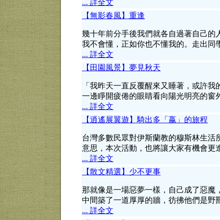
... 詳全文
【無影春風】重逢
幾十年前分手後我們就各自過著自己的
我不會懂，正如你也不懂我的。走出同
... 詳全文
【田園風景】夢見秋天
「我昨天一直反覆醒來又睡著，或許我
一邊睜開疲倦的眼睛看向陽光明亮的窗
... 詳全文
【逍遙展翼遊】騎出多「嬴」的旅程
台灣多數民眾對伊斯蘭教的穆斯林生活
意思，本次活動，也將讓大家有機會更
... 詳全文
【散文精選】少不更事
那就像是一場惡夢一樣，自己成了惡魔
中間築了一道厚厚的牆，彷彿他們是野
... 詳全文