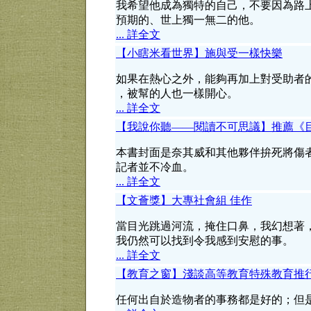
我希望他成為獨特的自己，不要因為路
預期的、世上獨一無二的他。
... 詳全文
【小瞎米看世界】施與受一樣快樂
如果在熱心之外，能夠再加上對受助者
，被幫的人也一樣開心。
... 詳全文
【我說你聽——閱讀不可思議】推薦《
本書封面是奈其威和其他夥伴拚死將傷
記者並不冷血。
... 詳全文
【文薈獎】大專社會組 佳作
當目光跳過河流，掩住口鼻，我幻想著
我仍然可以找到令我感到安慰的事。
... 詳全文
【教育之窗】淺談高等教育特殊教育推
任何出自於造物者的事務都是好的；但