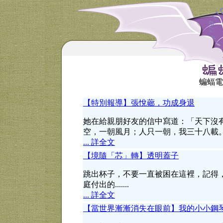
蝙蝠電
【特別報導】張悅薌，功成身退
她在給親朋好友的信中寫道：「天下沒
空，一朝風月；人只一朝，我三十八載
... 詳全文
【境隨「芯」轉】透明蓋子
跳出杯子，不要一直被困在這裡，記得
庭付出的.......
... 詳全文
【當世界漸漸消失在眼前】我的小小鋼