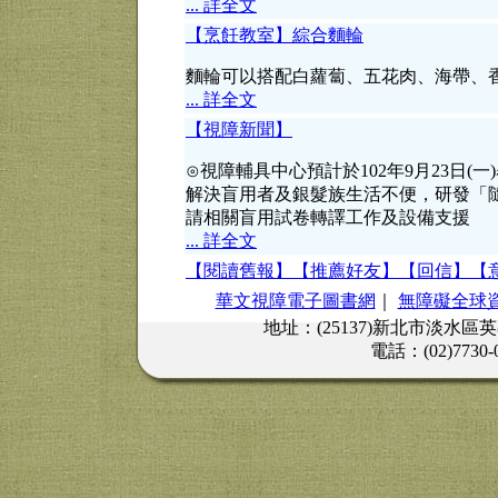
... 詳全文
【烹飪教室】綜合麵輪
麵輪可以搭配白蘿蔔、五花肉、海帶、
... 詳全文
【視障新聞】
⊙視障輔具中心預計於102年9月23日(
解決盲用者及銀髮族生活不便，研發「隨身
請相關盲用試卷轉譯工作及設備支援
... 詳全文
【閱讀舊報】
【推薦好友】
【回信】
【
華文視障電子圖書網
｜
無障礙全球
地址：(25137)新北市淡水區
電話：(02)7730-