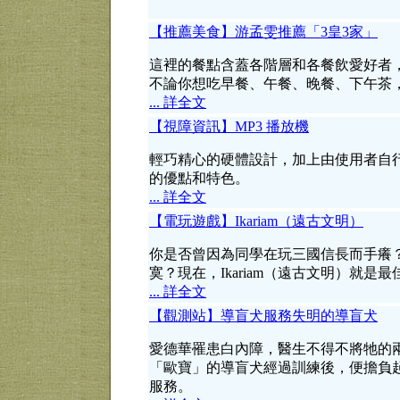
【推薦美食】游孟雯推薦「3皇3家」
這裡的餐點含蓋各階層和各餐飲愛好者
不論你想吃早餐、午餐、晚餐、下午茶
... 詳全文
【視障資訊】MP3 播放機
輕巧精心的硬體設計，加上由使用者自
的優點和特色。
... 詳全文
【電玩遊戲】Ikariam（遠古文明）
你是否曾因為同學在玩三國信長而手癢
寞？現在，Ikariam（遠古文明）就是
... 詳全文
【觀測站】導盲犬服務失明的導盲犬
愛德華罹患白內障，醫生不得不將牠的
「歐寶」的導盲犬經過訓練後，便擔負
服務。