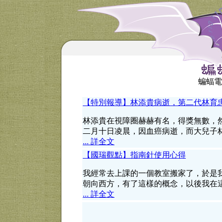
蝙蝠電
【特別報導】林添貴病逝，第二代林育
林添貴在視障圈赫赫有名，得獎無數，
二月十日凌晨，因血癌病逝，而大兒子
... 詳全文
【國瑞觀點】指南針使用心得
我經常去上課的一個教室搬家了，於是
朝向西方，有了這樣的概念，以後我在
... 詳全文