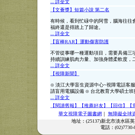
... 詳全文
【文薈獎】短篇小說 第二名
有時候，看到忙碌中的阿雪，腦海往往
福終還是得踏上了歸途。
... 詳全文
【盲棒RAR】運動傷害防護
不管從事哪一種運動項目，需要具備三
持續訓練肌肉力量、加強身體柔軟度，
... 詳全文
【視障新聞】
⊙ 淡江大學盲生資源中心~視障電話客
請盲用電腦設備 ⊙ 台北教育大學碩士
... 詳全文
【閱讀舊報】
【推薦好友】
【回信】
【
華文視障電子圖書網
｜
無障礙全球
地址：(25137)新北市淡水區
電話：(02)7730-